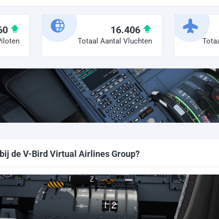
60
16.406
iloten
Totaal Aantal Vluchten
Totaa
ij de V-Bird Virtual Airlines Group?