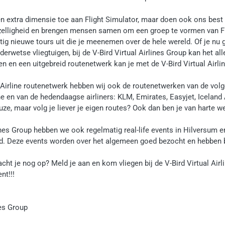
en extra dimensie toe aan Flight Simulator, maar doen ook ons best
ezelligheid en brengen mensen samen om een groep te vormen van Fl
g nieuwe tours uit die je meenemen over de hele wereld. Of je nu g
erwetse vliegtuigen, bij de V-Bird Virtual Airlines Group kan het al
en en een uitgebreid routenetwerk kan je met de V-Bird Virtual Airli
 Airline routenetwerk hebben wij ook de routenetwerken van de volge
ne en van de hedendaagse airliners: KLM, Emirates, Easyjet, Iceland A
e, maar volg je liever je eigen routes? Ook dan ben je van harte wel
rlines Group hebben we ook regelmatig real-life events in Hilversum
d. Deze events worden over het algemeen goed bezocht en hebben be
ht je nog op? Meld je aan en kom vliegen bij de V-Bird Virtual Airl
nt!!!
nes Group