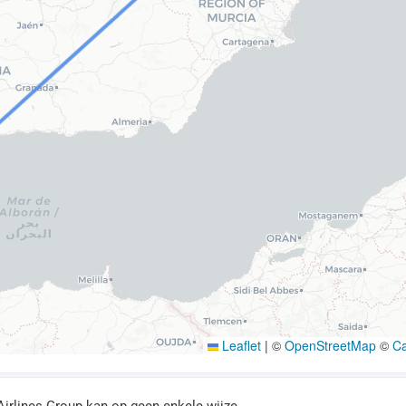
Leaflet
|
©
OpenStreetMap
©
C