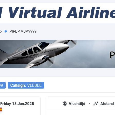
p
PIREP VBV9999
99
Callsign:
VEEBEE
 Friday 13.Jun.2025
Vluchttijd
Afstand