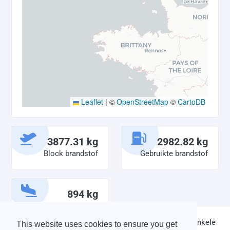
Leaflet
|
©
OpenStreetMap
©
CartoDB
3877.31 kg
2982.82 kg
Block brandstof
Gebruikte brandstof
894 kg
Overgebleven
brandstof
DISCLAIMER: V-Bird Virtual Airlines Group kan op geen enkele
This website uses cookies to ensure you get