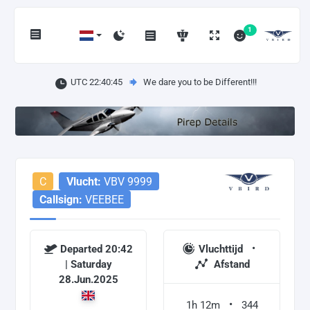
1
UTC 22:40:45
We dare you to be Different!!!
C
Vlucht:
VBV 9999
Callsign:
VEEBEE
Departed 20:42
Vluchttijd
| Saturday
Afstand
28.Jun.2025
1h 12m
344