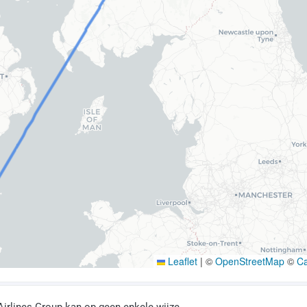
Leaflet
|
©
OpenStreetMap
©
C