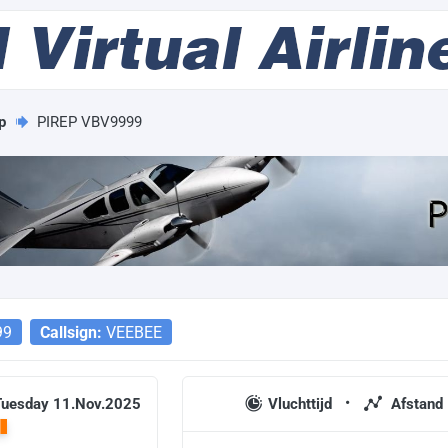
p
PIREP VBV9999
99
Callsign:
VEEBEE
 Tuesday 11.Nov.2025
Vluchttijd
Afstand