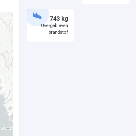
743 kg
Overgebleven
brandstof