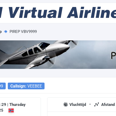
p
PIREP VBV9999
99
Callsign:
VEEBEE
:29 | Thursday
Vluchttijd
Afstand
25