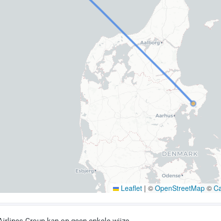
Leaflet
|
©
OpenStreetMap
©
C