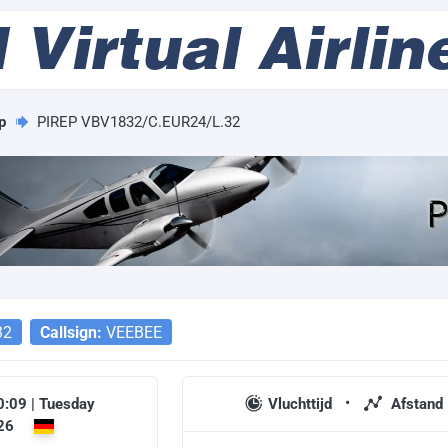
p
PIREP VBV1832/C.EUR24/L.32
32
Callsign:
VEEBEE
0:09 | Tuesday
Vluchttijd
Afstand
026