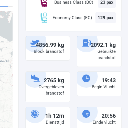
Business Class (BC)
23 pax
Economy Class (EC)
129 pax
4856.99 kg
2092.1 kg
Block brandstof
Gebruikte
brandstof
2765 kg
19:43
Overgebleven
Begin Vlucht
brandstof
1h 12m
20:56
Diensttijd
Einde vlucht