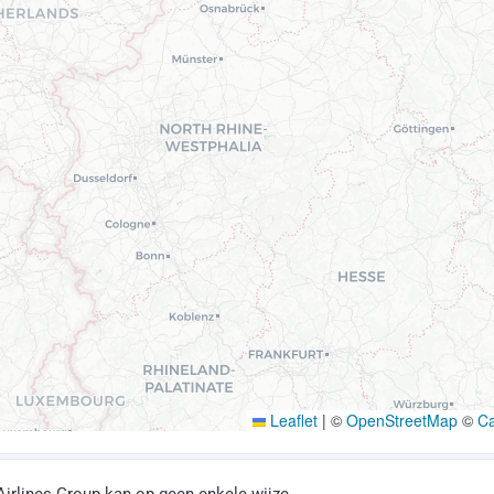
Leaflet
|
©
OpenStreetMap
©
C