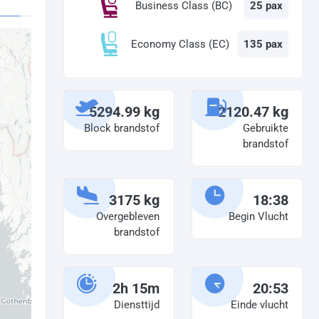
Business Class (BC)
25 pax
Economy Class (EC)
135 pax
5294.99 kg
2120.47 kg
Block brandstof
Gebruikte
brandstof
3175 kg
18:38
Overgebleven
Begin Vlucht
brandstof
2h 15m
20:53
Diensttijd
Einde vlucht