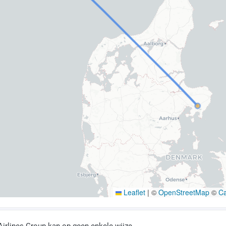
Leaflet
|
©
OpenStreetMap
©
C