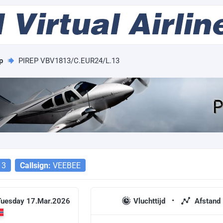
p
PIREP VBV1813/C.EUR24/L.13
13
Callsign:
VEEBEE
 Tuesday 17.Mar.2026
Vluchttijd
Afstand