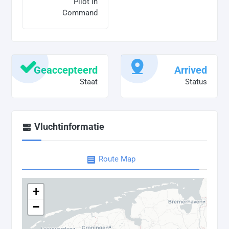
Pilot in
Command
Geaccepteerd
Arrived
Staat
Status
Vluchtinformatie
Route Map
+
−