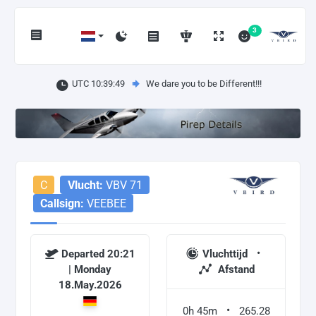
3
UTC 10:39:49
We dare you to be Different!!!
C
Vlucht:
VBV 71
Callsign:
VEEBEE
Departed 20:21
Vluchttijd
| Monday
Afstand
18.May.2026
0h 45m
265.28