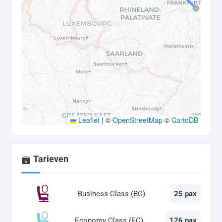
Leaflet
|
©
OpenStreetMap
©
CartoDB
Tarieven
Business Class (BC)
25 pax
Economy Class (EC)
126 pax