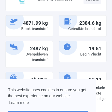
4871.99 kg
2384.6 kg
Block brandstof
Gebruikte brandstof
2487 kg
19:51
Overgebleven
Begin Vlucht
brandstof
1h 21m
21:12
Diensttijd
Einde vlucht
DISCLAIMER: V-Bird Virtual Airlines Group kan op geen enkele
This website uses cookies to ensure you get
wijze aansprakelijkheid aanvaarden voor directe of indirecte
the best experience on our website.
schade die is ontstaan ten gevolge van onjuiste of onvolledige
Learn more
informatie op deze website.
© 2004 - 2026 V-Bird Virtual Airlines Group |
Credits