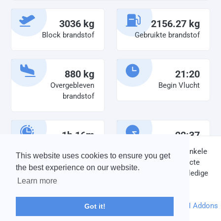
3036 kg
2156.27 kg
Block brandstof
Gebruikte brandstof
880 kg
21:20
Overgebleven
Begin Vlucht
brandstof
1h 16m
22:37
Diensttijd
Einde vlucht
DISCLAIMER: V-Bird Virtual Airlines Group kan op geen enkele
This website uses cookies to ensure you get
wijze aansprakelijkheid aanvaarden voor directe of indirecte
the best experience on our website.
schade die is ontstaan ten gevolge van onjuiste of onvolledige
Learn more
informatie op deze website.
© 2004 - 2026 V-Bird Virtual Airlines Group |
Credits
Powered by
phpVMS
&
SPTheme
&
DH Addons
Got it!