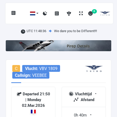
0
UTC 11:48:36
We dare you to be Different!!!
C
Vlucht:
VBV 1809
Callsign:
VEEBEE
Departed 21:50
Vluchttijd
| Monday
Afstand
02.Mar.2026
0h 40m