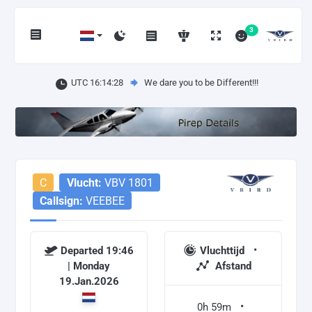
3
UTC 16:14:28
We dare you to be Different!!!
C
Vlucht:
VBV 1801
Callsign:
VEEBEE
Departed 19:46
Vluchttijd
| Monday
Afstand
19.Jan.2026
0h 59m