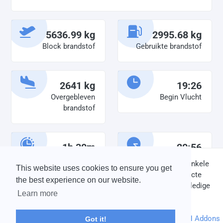
5636.99 kg
2995.68 kg
Block brandstof
Gebruikte brandstof
2641 kg
19:26
Overgebleven
Begin Vlucht
brandstof
1h 30m
20:56
Diensttijd
Einde vlucht
DISCLAIMER: V-Bird Virtual Airlines Group kan op geen enkele
This website uses cookies to ensure you get
wijze aansprakelijkheid aanvaarden voor directe of indirecte
the best experience on our website.
schade die is ontstaan ten gevolge van onjuiste of onvolledige
Learn more
informatie op deze website.
© 2004 - 2026 V-Bird Virtual Airlines Group |
Credits
Powered by
phpVMS
&
SPTheme
&
DH Addons
Got it!