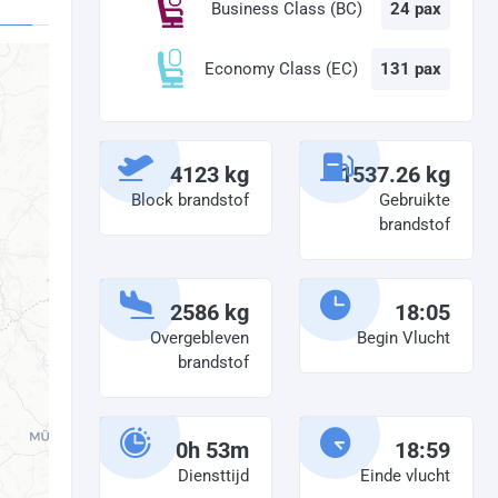
Business Class (BC)
24 pax
Economy Class (EC)
131 pax
4123 kg
1537.26 kg
Block brandstof
Gebruikte
brandstof
2586 kg
18:05
Overgebleven
Begin Vlucht
brandstof
0h 53m
18:59
Diensttijd
Einde vlucht