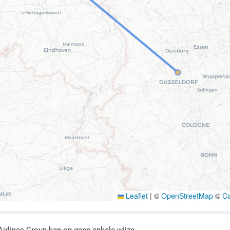
Leaflet
|
©
OpenStreetMap
©
C