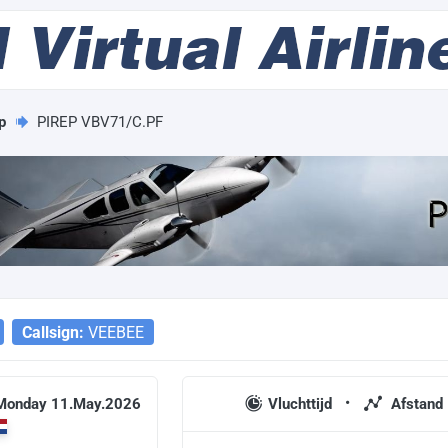
p
PIREP VBV71/C.PF
Callsign:
VEEBEE
 Monday 11.May.2026
Vluchttijd
Afstand