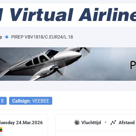
p
PIREP VBV1818/C.EUR24/L.18
18
Callsign:
VEEBEE
 Tuesday 24.Mar.2026
Vluchttijd
Afstand