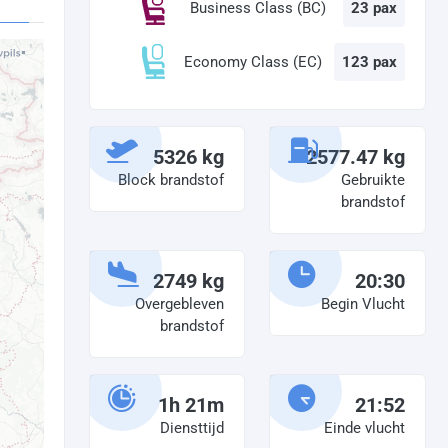
Business Class (BC)
23 pax
Economy Class (EC)
123 pax
5326 kg
2577.47 kg
Block brandstof
Gebruikte
brandstof
2749 kg
20:30
Overgebleven
Begin Vlucht
brandstof
1h 21m
21:52
Diensttijd
Einde vlucht