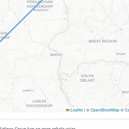
Leaflet
|
©
OpenStreetMap
©
C