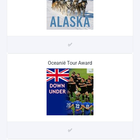
✅
Oceanië Tour Award
✅