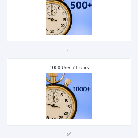
✅
1000 Uren / Hours
✅