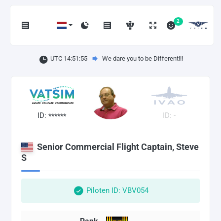
2
UTC 14:51:56
We dare you to be Different!!!
ID:
ID: -
******
Senior Commercial Flight Captain, Steve
S
Piloten ID: VBV054