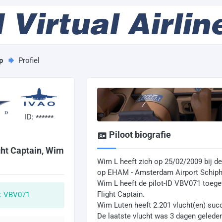
p
Profiel
ID:
******
Piloot biografie
ht Captain, Wim
Wim L heeft zich op 25/02/2009 bij de
op EHAM - Amsterdam Airport Schiph
Wim L heeft de pilot-ID VBV071 toe
Flight Captain.
D: VBV071
Wim Luten heeft 2.201 vlucht(en) succ
De laatste vlucht was 3 dagen gelede