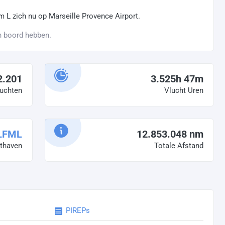
m L zich nu op Marseille Provence Airport.
n boord hebben.
2.201
3.525h 47m
uchten
Vlucht Uren
LFML
12.853.048 nm
hthaven
Totale Afstand
PIREPs