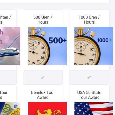
hten /
500 Uren /
1000 Uren /
ts
Hours
Hours
✅
✅
Tour
Benelux Tour
USA 50 State
d
Award
Tour Award