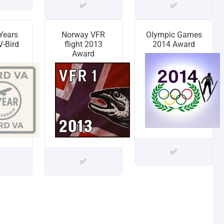
✅
✅
Years
Norway VFR
Olympic Games
-Bird
flight 2013
2014 Award
Award
✅
✅