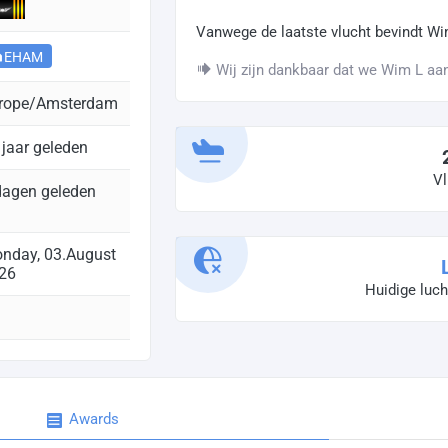
Vanwege de laatste vlucht bevindt Wi
EHAM
Wij zijn dankbaar dat we Wim L aa
rope/Amsterdam
 jaar geleden
Vl
dagen geleden
nday, 03.August
26
Huidige luc
Awards