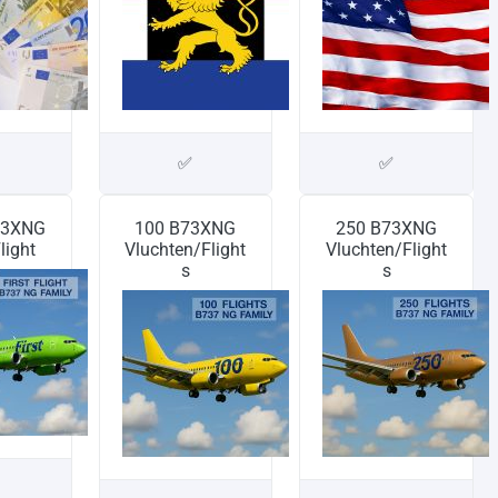
✅
✅
73XNG
100 B73XNG
250 B73XNG
light
Vluchten/Flight
Vluchten/Flight
s
s