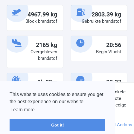
4967.99 kg
2803.39 kg
Block brandstof
Gebruikte brandstof
2165 kg
20:56
Overgebleven
Begin Vlucht
brandstof
1h 30m
22:27
Diensttijd
Einde vlucht
DISCLAIMER: V-Bird Virtual Airlines Group kan op geen enkele
This website uses cookies to ensure you get
wijze aansprakelijkheid aanvaarden voor directe of indirecte
the best experience on our website.
schade die is ontstaan ten gevolge van onjuiste of onvolledige
Learn more
informatie op deze website.
© 2004 - 2026 V-Bird Virtual Airlines Group |
Credits
Powered by
phpVMS
&
SPTheme
&
DH Addons
Got it!