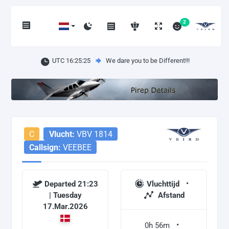
2
UTC 16:25:25
We dare you to be Different!!!
C
Vlucht:
VBV 1814
Callsign:
VEEBEE
Departed 21:23
Vluchttijd
| Tuesday
Afstand
17.Mar.2026
0h 56m