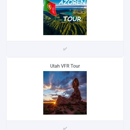
✅
Utah VFR Tour
✅