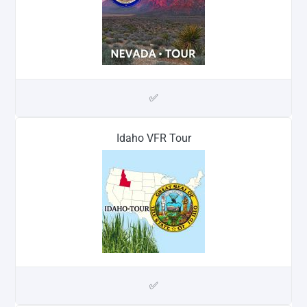
✅
Idaho VFR Tour
✅