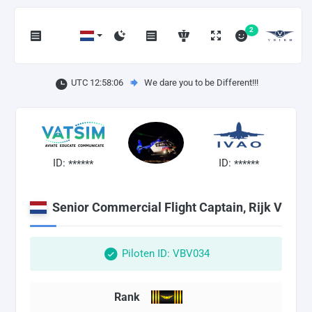
2
UTC 12:58:07
We dare you to be Different!!!
ID:
ID:
******
******
Senior Commercial Flight Captain, Rijk V
Piloten ID: VBV034
Rank