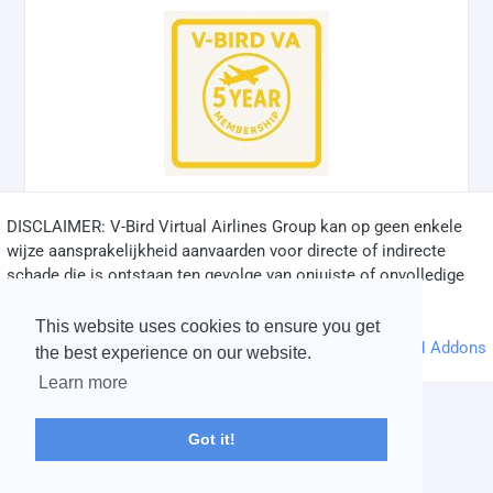
DISCLAIMER: V-Bird Virtual Airlines Group kan op geen enkele
✅
wijze aansprakelijkheid aanvaarden voor directe of indirecte
schade die is ontstaan ten gevolge van onjuiste of onvolledige
informatie op deze website.
© 2004 - 2026 V-Bird Virtual Airlines Group |
Credits
This website uses cookies to ensure you get
Powered by
phpVMS
&
SPTheme
&
DH Addons
the best experience on our website.
Learn more
Got it!