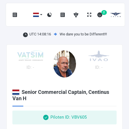
2
UTC 14:08:16
We dare you to be Different!!!
ID: -
ID: -
Senior Commercial Captain, Centinus
Van H
Piloten ID: VBV605